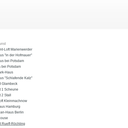
unst
t-Loft Marienwerder
us "in der Hofmauer"
us bei Potsdam
a bei Potsdam
rk-Haus
us "Schlafende Katz"
t Glambeck
t 1 Scheune
 2 Stall
oft Kleinmachnow
aus Hamburg
an-Haus Berlin
House
 Rueff-Röchling