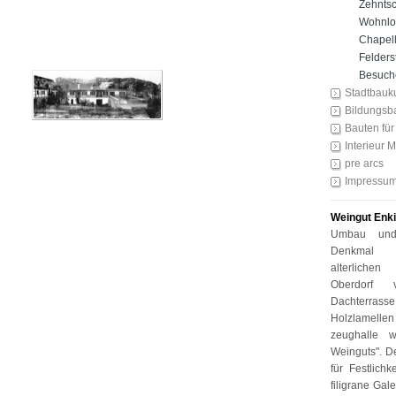
Zehnts
Wohnlo
Chapel
Felders
Besuch
Stadtbauk
Bildungsb
Bauten für
Interieur 
pre arcs
Impressu
Weingut Enk
Umbau und
Denkmal ge
alterlichen
Oberdorf 
Dachterrass
Holzlamelle
zeughalle 
Weinguts". D
für Festlich
filigrane Ga