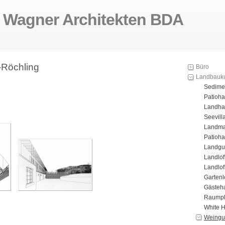
n Wagner Architekten BDA
-Röchling
Büro
Landbauk
Sedimen
Patioha
Landha
Seevill
Landma
Patioha
Landgu
Landlof
Landloft
Gartenl
Gästeh
Raumpl
White 
Weingut