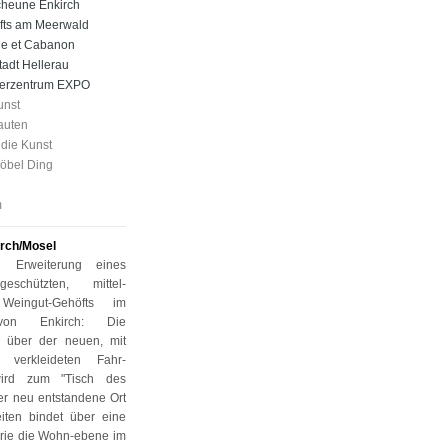
cheune Enkirch
fts am Meerwald
le et Cabanon
tadt Hellerau
erzentrum EXPO
unst
auten
 die Kunst
Möbel Ding
m
irch/Mosel
 Erweiterung eines
schützten, mittel-
 Weingut-Gehöfts im
von Enkirch: Die
e über der neuen, mit
n verkleideten Fahr-
wird zum "Tisch des
er neu entstandene Ort
keiten bindet über eine
lerie die Wohn-ebene im